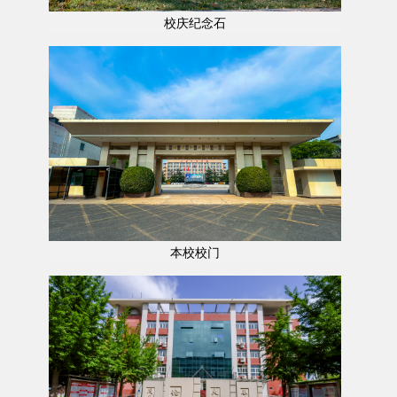
校庆纪念石
本校校门