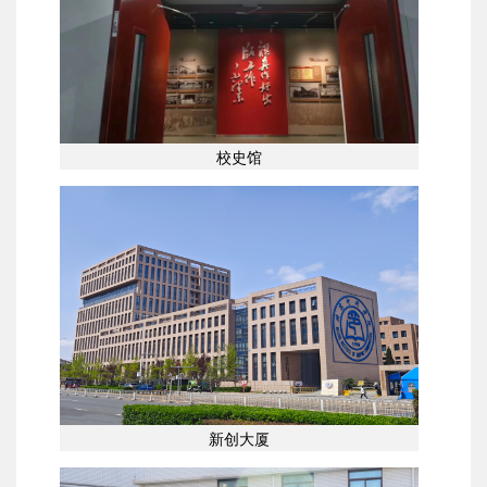
校史馆
新创大厦