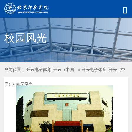
校园风光
当前位置：
开云电子体育_开云（中国）
»
开云电子体育_开云（中
国）
» 校园风光