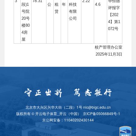
3
78.31
2.22
华恒德
段)1
公
租
年
科技
4.6
评报字
号院
赁
有限
【202
20号
公司
4】第1
楼80
072号
4房
屋
校产管理办公室
2025年11月3日
北京市大兴区兴华大街（二段）1号 nic@bigc.edu.cn
版权所有 © 开云电子体育_开云（中国）
京ICP备05066849号-1
京公网安备：11040202430144